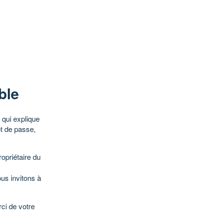
ble
qui explique
ot de passe,
opriétaire du
ous invitons à
ci de votre