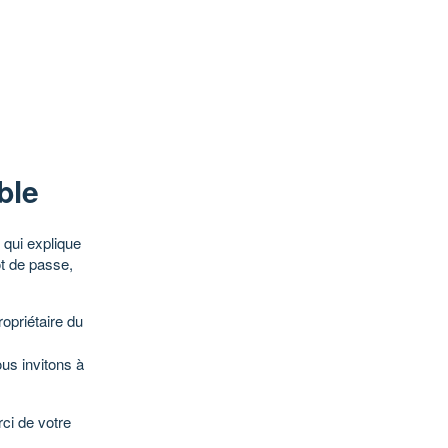
ble
qui explique
ot de passe,
opriétaire du
ous invitons à
ci de votre