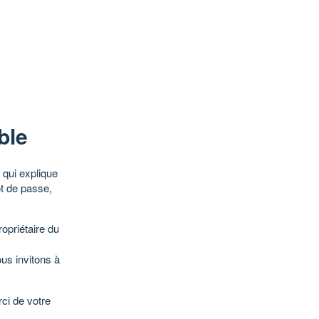
ble
qui explique
ot de passe,
opriétaire du
ous invitons à
ci de votre