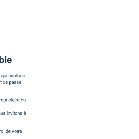
ble
qui explique
ot de passe,
opriétaire du
ous invitons à
ci de votre