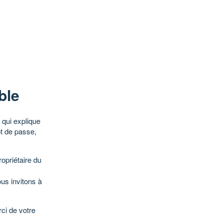
ble
qui explique
ot de passe,
opriétaire du
ous invitons à
ci de votre